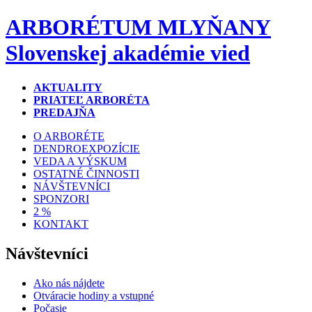
ARBORÉTUM MLYŇANY
Slovenskej akadémie vied
AKTUALITY
PRIATEĽ ARBORÉTA
PREDAJŇA
O ARBORÉTE
DENDROEXPOZÍCIE
VEDA A VÝSKUM
OSTATNÉ ČINNOSTI
NÁVŠTEVNÍCI
SPONZORI
2 %
KONTAKT
Návštevníci
Ako nás nájdete
Otváracie hodiny a vstupné
Počasie