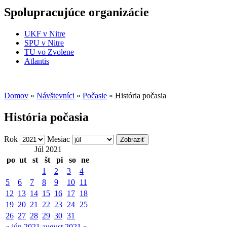
Spolupracujúce organizácie
UKF v Nitre
SPU v Nitre
TU vo Zvolene
Atlantis
Domov
»
Návštevníci
»
Počasie
» História počasia
História počasia
Rok
Mesiac
Júl 2021
po
ut
st
št
pi
so
ne
1
2
3
4
5
6
7
8
9
10
11
12
13
14
15
16
17
18
19
20
21
22
23
24
25
26
27
28
29
30
31
« jún 2021
august 2021 »