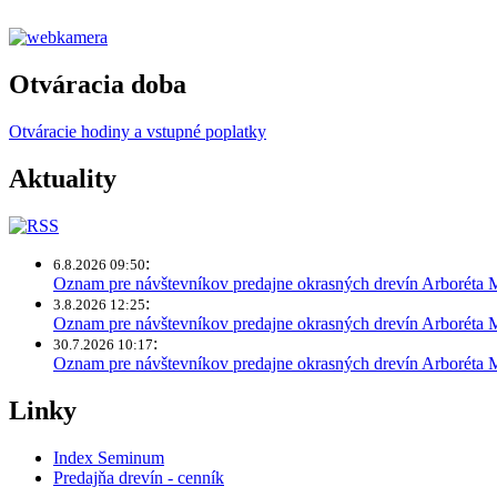
Otváracia doba
Otváracie hodiny a vstupné poplatky
Aktuality
:
6.8.2026 09:50
Oznam pre návštevníkov predajne okrasných drevín Arboréta
:
3.8.2026 12:25
Oznam pre návštevníkov predajne okrasných drevín Arboréta 
:
30.7.2026 10:17
Oznam pre návštevníkov predajne okrasných drevín Arboréta
Linky
Index Seminum
Predajňa drevín - cenník