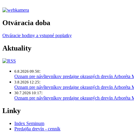
Otváracia doba
Otváracie hodiny a vstupné poplatky
Aktuality
:
6.8.2026 09:50
Oznam pre návštevníkov predajne okrasných drevín Arboréta
:
3.8.2026 12:25
Oznam pre návštevníkov predajne okrasných drevín Arboréta 
:
30.7.2026 10:17
Oznam pre návštevníkov predajne okrasných drevín Arboréta
Linky
Index Seminum
Predajňa drevín - cenník