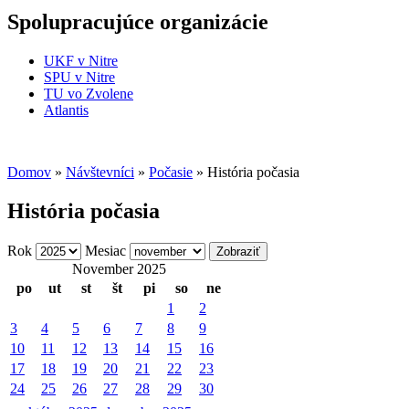
Spolupracujúce organizácie
UKF v Nitre
SPU v Nitre
TU vo Zvolene
Atlantis
Domov
»
Návštevníci
»
Počasie
» História počasia
História počasia
Rok
Mesiac
November 2025
po
ut
st
št
pi
so
ne
1
2
3
4
5
6
7
8
9
10
11
12
13
14
15
16
17
18
19
20
21
22
23
24
25
26
27
28
29
30