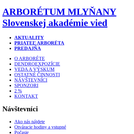
ARBORÉTUM MLYŇANY
Slovenskej akadémie vied
AKTUALITY
PRIATEĽ ARBORÉTA
PREDAJŇA
O ARBORÉTE
DENDROEXPOZÍCIE
VEDA A VÝSKUM
OSTATNÉ ČINNOSTI
NÁVŠTEVNÍCI
SPONZORI
2 %
KONTAKT
Návštevníci
Ako nás nájdete
Otváracie hodiny a vstupné
Počasie