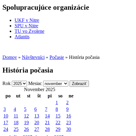
Spolupracujúce organizácie
UKF v Nitre
SPU v Nitre
TU vo Zvolene
Atlantis
Domov
»
Návštevníci
»
Počasie
» História počasia
História počasia
Rok
Mesiac
November 2025
po
ut
st
št
pi
so
ne
1
2
3
4
5
6
7
8
9
10
11
12
13
14
15
16
17
18
19
20
21
22
23
24
25
26
27
28
29
30