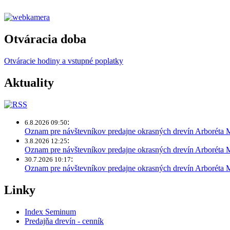
Otváracia doba
Otváracie hodiny a vstupné poplatky
Aktuality
:
6.8.2026 09:50
Oznam pre návštevníkov predajne okrasných drevín Arboréta
:
3.8.2026 12:25
Oznam pre návštevníkov predajne okrasných drevín Arboréta 
:
30.7.2026 10:17
Oznam pre návštevníkov predajne okrasných drevín Arboréta
Linky
Index Seminum
Predajňa drevín - cenník