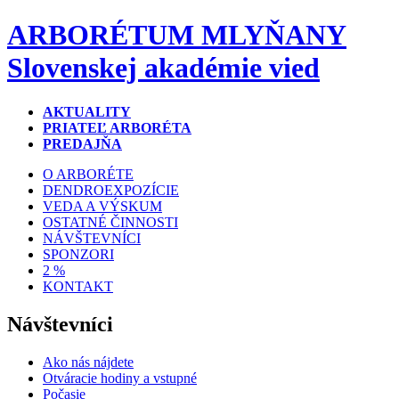
ARBORÉTUM MLYŇANY
Slovenskej akadémie vied
AKTUALITY
PRIATEĽ ARBORÉTA
PREDAJŇA
O ARBORÉTE
DENDROEXPOZÍCIE
VEDA A VÝSKUM
OSTATNÉ ČINNOSTI
NÁVŠTEVNÍCI
SPONZORI
2 %
KONTAKT
Návštevníci
Ako nás nájdete
Otváracie hodiny a vstupné
Počasie