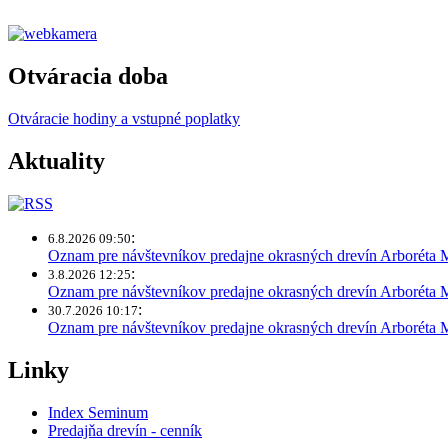
Otváracia doba
Otváracie hodiny a vstupné poplatky
Aktuality
:
6.8.2026 09:50
Oznam pre návštevníkov predajne okrasných drevín Arboréta
:
3.8.2026 12:25
Oznam pre návštevníkov predajne okrasných drevín Arboréta 
:
30.7.2026 10:17
Oznam pre návštevníkov predajne okrasných drevín Arboréta
Linky
Index Seminum
Predajňa drevín - cenník