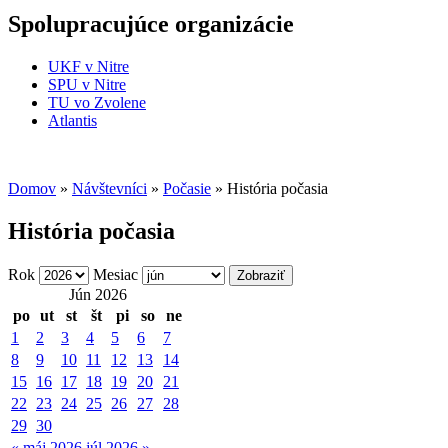
Spolupracujúce organizácie
UKF v Nitre
SPU v Nitre
TU vo Zvolene
Atlantis
Domov
»
Návštevníci
»
Počasie
» História počasia
História počasia
Rok
Mesiac
Jún 2026
po
ut
st
št
pi
so
ne
1
2
3
4
5
6
7
8
9
10
11
12
13
14
15
16
17
18
19
20
21
22
23
24
25
26
27
28
29
30
« máj 2026
júl 2026 »