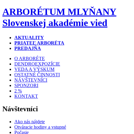
ARBORÉTUM MLYŇANY
Slovenskej akadémie vied
AKTUALITY
PRIATEĽ ARBORÉTA
PREDAJŇA
O ARBORÉTE
DENDROEXPOZÍCIE
VEDA A VÝSKUM
OSTATNÉ ČINNOSTI
NÁVŠTEVNÍCI
SPONZORI
2 %
KONTAKT
Návštevníci
Ako nás nájdete
Otváracie hodiny a vstupné
Počasie