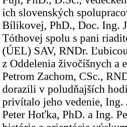
ich slovenských spoluprac
Bílikovej, PhD., Doc. Ing. 
Tóthovej spolu s pani riadi
(ÚEL) SAV, RNDr. Ľubicou
z Oddelenia živočíšnych a e
Petrom Zachom, CSc., RND
dorazili v poludňajších hod
privítalo jeho vedenie, Ing
Peter Hoťka, PhD. a Ing. Pe