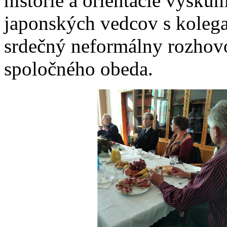
histórie a orientácie výsku
japonských vedcov s kolega
srdečný neformálny rozhovo
spoločného obeda.