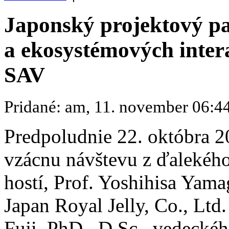
Japonský projektový pa
a ekosystémových inter
SAV
Pridané: am, 11. november 06:4
Predpoludnie 22. októbra 2
vzácnu návštevu z ďalekého
hostí, Prof. Yoshihisa Yama
Japan Royal Jelly, Co., Ltd
Fuji, PhD., D.Sc., vedeckéh