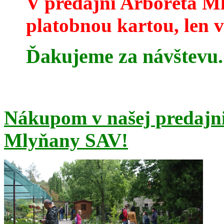
V predajni Arboréta Ml
platobnou kartou, len v
Ďakujeme za návštevu.
Nákupom v našej predajni
Mlyňany SAV!