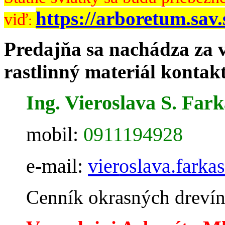
https://arboretum.sav.
viď
:
Predajňa sa nachádza za 
rastlinný materiál kontakt
Ing. Vieroslava S. Far
mobil:
0911194928
e-mail:
vier
oslava.fark
Cenník okrasných dreví