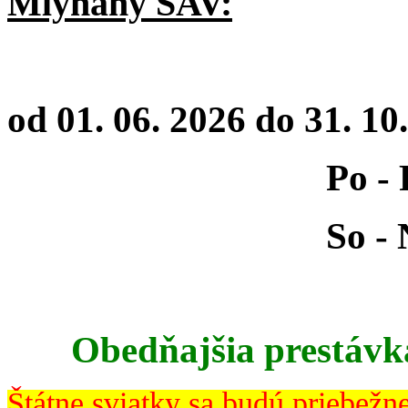
Mlyňany SAV:
od 01. 06. 2026 do 31. 10
Po - Pi: 9:00
So - Ne: 10:0
Obedňajšia prestávk
Štátne sviatky sa budú priebežn