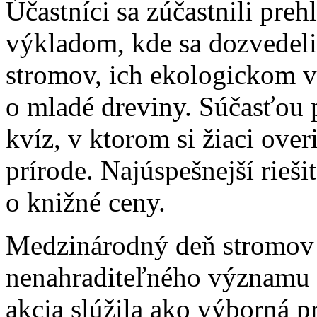
Účastníci sa zúčastnili pre
výkladom, kde sa dozvedeli
stromov, ich ekologickom vý
o mladé dreviny. Súčasťou 
kvíz, v ktorom si žiaci over
prírode. Najúspešnejší rieši
o knižné ceny.
Medzinárodný deň stromov
nenahraditeľného významu s
akcia slúžila ako výborná pr