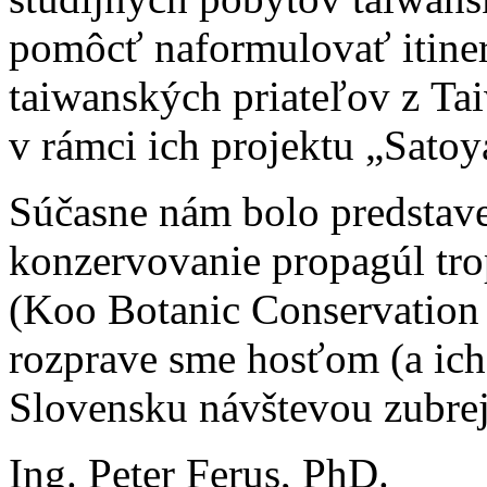
pomôcť naformulovať itiner
taiwanských priateľov z Ta
v rámci ich projektu „Satoy
Súčasne nám bolo predstav
konzervovanie propagúl tro
(Koo Botanic Conservation 
rozprave sme hosťom (a ich
Slovensku návštevou zubre
Ing. Peter Ferus, PhD.