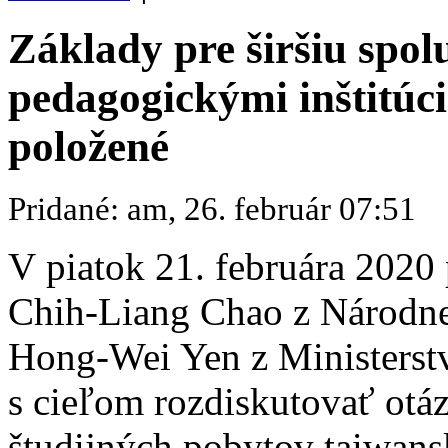
Základy pre širšiu spol
pedagogickými inštitúc
položené
Pridané: am, 26. február 07:51
V piatok 21. februára 2020 
Chih-Liang Chao z Národnej
Hong-Wei Yen z Ministerstv
s cieľom rozdiskutovať otáz
študijných pobytov taiwans