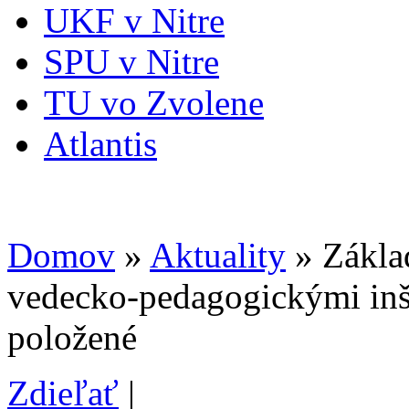
UKF v Nitre
SPU v Nitre
TU vo Zvolene
Atlantis
Domov
»
Aktuality
» Základ
vedecko-pedagogickými inšt
položené
Zdieľať
|