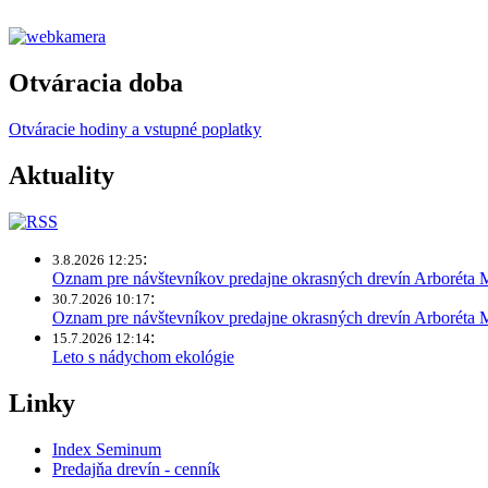
Otváracia doba
Otváracie hodiny a vstupné poplatky
Aktuality
:
3.8.2026 12:25
Oznam pre návštevníkov predajne okrasných drevín Arboréta 
:
30.7.2026 10:17
Oznam pre návštevníkov predajne okrasných drevín Arboréta
:
15.7.2026 12:14
Leto s nádychom ekológie
Linky
Index Seminum
Predajňa drevín - cenník