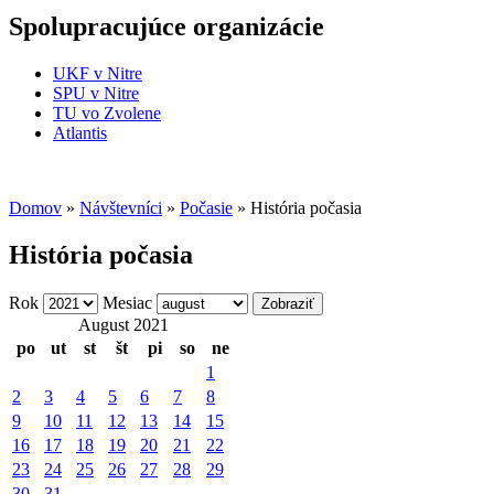
Spolupracujúce organizácie
UKF v Nitre
SPU v Nitre
TU vo Zvolene
Atlantis
Domov
»
Návštevníci
»
Počasie
» História počasia
História počasia
Rok
Mesiac
August 2021
po
ut
st
št
pi
so
ne
1
2
3
4
5
6
7
8
9
10
11
12
13
14
15
16
17
18
19
20
21
22
23
24
25
26
27
28
29
30
31