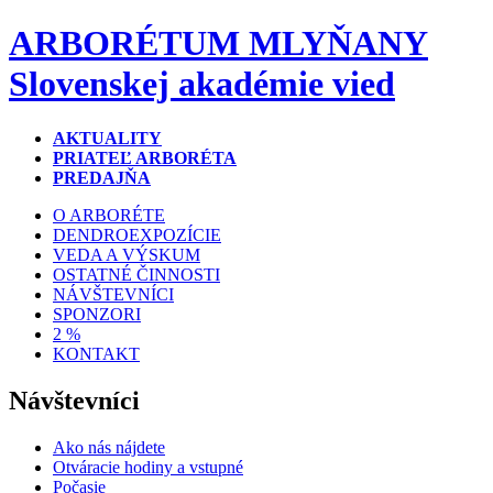
ARBORÉTUM MLYŇANY
Slovenskej akadémie vied
AKTUALITY
PRIATEĽ ARBORÉTA
PREDAJŇA
O ARBORÉTE
DENDROEXPOZÍCIE
VEDA A VÝSKUM
OSTATNÉ ČINNOSTI
NÁVŠTEVNÍCI
SPONZORI
2 %
KONTAKT
Návštevníci
Ako nás nájdete
Otváracie hodiny a vstupné
Počasie