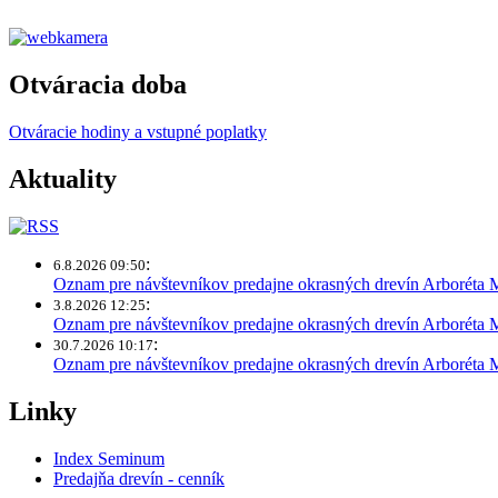
Otváracia doba
Otváracie hodiny a vstupné poplatky
Aktuality
:
6.8.2026 09:50
Oznam pre návštevníkov predajne okrasných drevín Arboréta
:
3.8.2026 12:25
Oznam pre návštevníkov predajne okrasných drevín Arboréta 
:
30.7.2026 10:17
Oznam pre návštevníkov predajne okrasných drevín Arboréta
Linky
Index Seminum
Predajňa drevín - cenník