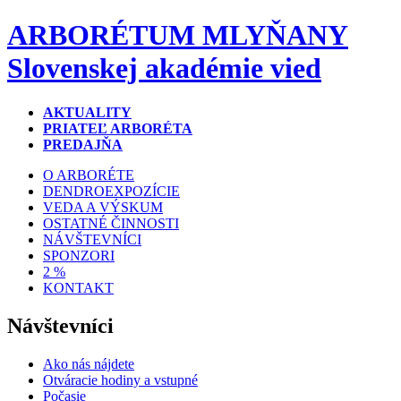
ARBORÉTUM MLYŇANY
Slovenskej akadémie vied
AKTUALITY
PRIATEĽ ARBORÉTA
PREDAJŇA
O ARBORÉTE
DENDROEXPOZÍCIE
VEDA A VÝSKUM
OSTATNÉ ČINNOSTI
NÁVŠTEVNÍCI
SPONZORI
2 %
KONTAKT
Návštevníci
Ako nás nájdete
Otváracie hodiny a vstupné
Počasie