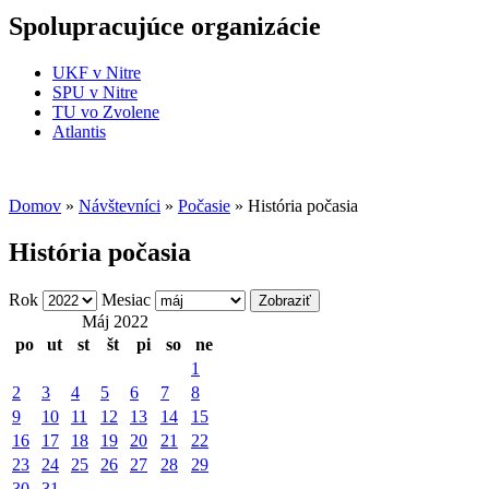
Spolupracujúce organizácie
UKF v Nitre
SPU v Nitre
TU vo Zvolene
Atlantis
Domov
»
Návštevníci
»
Počasie
» História počasia
História počasia
Rok
Mesiac
Máj 2022
po
ut
st
št
pi
so
ne
1
2
3
4
5
6
7
8
9
10
11
12
13
14
15
16
17
18
19
20
21
22
23
24
25
26
27
28
29
30
31