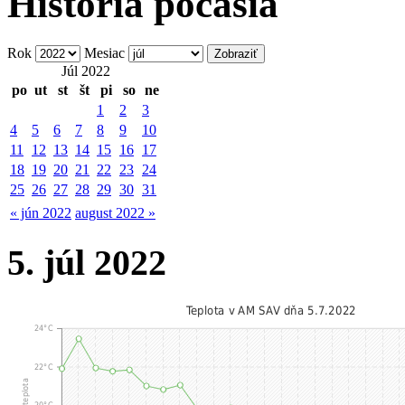
História počasia
Rok
Mesiac
Júl 2022
po
ut
st
št
pi
so
ne
1
2
3
4
5
6
7
8
9
10
11
12
13
14
15
16
17
18
19
20
21
22
23
24
25
26
27
28
29
30
31
« jún 2022
august 2022 »
5. júl 2022