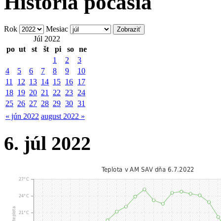
História počasia
Rok
Mesiac
Júl 2022
po
ut
st
št
pi
so
ne
1
2
3
4
5
6
7
8
9
10
11
12
13
14
15
16
17
18
19
20
21
22
23
24
25
26
27
28
29
30
31
« jún 2022
august 2022 »
6. júl 2022