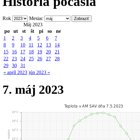
História počasia
Rok
Mesiac
Máj 2023
po
ut
st
št
pi
so
ne
1
2
3
4
5
6
7
8
9
10
11
12
13
14
15
16
17
18
19
20
21
22
23
24
25
26
27
28
29
30
31
« apríl 2023
jún 2023 »
7. máj 2023