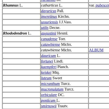
Rhamnus
L.
catharticus
L.
var.
pubesce
davuricus
Pall.
imeretinus
Kirchn.
ussuriensis
J.J.Vass.
utilis
Decne.
Rhododendron
L.
augustinii
Hesml.
canadense
Torr.
catawbiense
Michx.
catawbiense
Michx.
ALBUM
dauricum
L.
fortunei
Lindl.
kaempferi
Planch.
keiskei
Miq.
luteum
Sweet
micranthum
Turcz.
mucronulatum
Turcz.
orbiculare
DC.
ponticum
L.
smirnowii
Trautv.