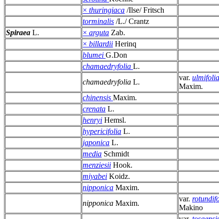
×
thuringiaca
/Ilse/ Fritsch
torminalis
/L./ Crantz
Spiraea
L.
×
arguta
Zab.
×
billardii
Herinq
blumei
G.Don
chamaedryfolia
L.
var.
ulmifoli
chamaedryfolia
L.
Maxim.
chinensis
Maxim.
crenata
L.
henryi
Hemsl.
hypericifolia
L.
japonica
L.
media
Schmidt
menziesii
Hook.
miyabei
Koidz.
nipponica
Maxim.
var.
rotundifo
nipponica
Maxim.
Makino
var.
tosaensi