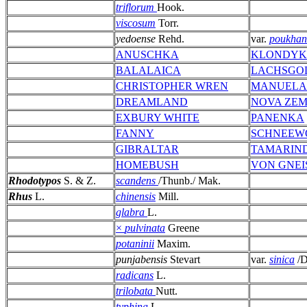
triflorum
Hook.
viscosum
Torr.
yedoense
Rehd.
var.
poukhan
ANUSCHKA
KLONDYK
BALALAICA
LACHSGO
CHRISTOPHER WREN
MANUELA
DREAMLAND
NOVA ZE
EXBURY WHITE
PANENKA
FANNY
SCHNEEW
GIBRALTAR
TAMARIN
HOMEBUSH
VON GNEI
Rhodotypos
S. & Z.
scandens
/Thunb./ Mak.
Rhus
L.
chinensis
Mill.
glabra
L.
×
pulvinata
Greene
potaninii
Maxim.
punjabensis
Stevart
var.
sinica
/D
radicans
L.
trilobata
Nutt.
typhina
L.