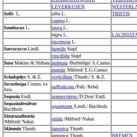
LEVERKUSEN
WESTERL
Salix
L.
alba
L.
TRISTIS
caprea
L.
Sambucus
L.
nigra
L.
nigra
L.
LACINIAT
racemosa
L.
Sarcococca
Lindl.
humilis
Stapf
ruscifolia
Stapf
Sasa
Makino & Shibata
palmata
/Burbridge/ A.Camus
pumila
/Mitford/ E.G.Camus
Sciadopitys
S. & Z.
verticillata
/Thunb./ S. & Z.
Securinega
Comm. ex
suffruticosa
/Pall./ Rehd.
Juss.
Sequoia
Endl.
sempervirens
/D.Don/ Endl.
Sequoiadendron
giganteum
/Lindl./ Buchholz
Buchholz
Sinarundinaria
nitida
/Mitford/ Nakai
/Mitford/ Nakai
Skimmia
Thunb.
japonica
Thunb.
japonica
Thunb.
BREMEN