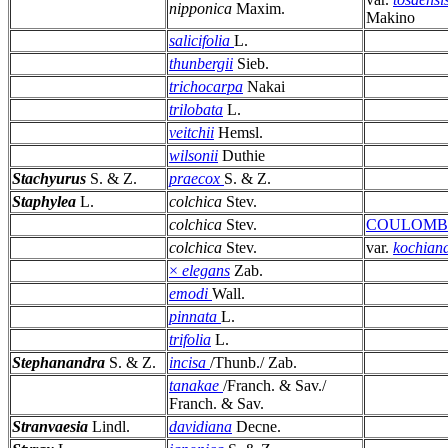
nipponica
Maxim.
Makino
salicifolia
L.
thunbergii
Sieb.
trichocarpa
Nakai
trilobata
L.
veitchii
Hemsl.
wilsonii
Duthie
Stachyurus
S. & Z.
praecox
S. & Z.
Staphylea
L.
colchica
Stev.
colchica
Stev.
COULOMB
colchica
Stev.
var.
kochian
×
elegans
Zab.
emodi
Wall.
pinnata
L.
trifolia
L.
Stephanandra
S. & Z.
incisa
/Thunb./ Zab.
tanakae
/Franch. & Sav./
Franch. & Sav.
Stranvaesia
Lindl.
davidiana
Decne.