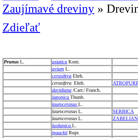
Zaujímavé dreviny
» Drevi
Zdieľať
Prunus
L.
asiatica
Kom.
avium
L.
cerasifera
Ehrh.
cerasifera
Ehrh.
ATROPUR
davidiana
/Carr./ Franch.
japonica
Thunb.
laurocerasus
L.
laurocerasus
L.
SERBICA
laurocerasus
L.
ZABELIA
lusitanica
L.
maackii
Rupr.