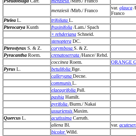
Pseudotsuga
Carr.
menziesii
/Mirb./ Franco
var.
glauca
/
menziesii
/Mirb./ Franco
Franco
Ptelea
L.
trifoliata
L.
Pterocarya
Kunth
fraxinifolia
/Lam./ Spach
×
rehderiana
Schneid.
stenoptera
DC.
Pterostyrax
S. & Z.
corymbosa
S. & Z.
Pyracantha
Roem.
crenatoserrata
/Hance/ Rehd.
coccinea
Roem.
ORANGE 
Pyrus
L.
betulifolia
Bge.
calleryana
Decne.
communis
L.
elaeagrifolia
Pall.
pashia
Hamilt.
pyrifolia
/Burm./ Nakai
ussuriensis
Maxim.
Quercus
L.
acutissima
Carruth.
aliena
Bl.
var.
acuteser
bicolor
Willd.