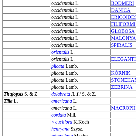
occidentalis
L.
BODMERI
occidentalis
L.
DANICA
occidentalis
L.
ERICOIDE
occidentalis
L.
FILIFORMI
occidentalis
L.
GLOBOSA
occidentalis
L.
MALONY
occidentalis
L.
SPIRALIS
orientalis
L.
orientalis
L.
ELEGANTI
plicata
Lamb.
plicata
Lamb.
KÓRNIK
plicata
Lamb.
STONEHA
plicata
Lamb.
ZEBRINA
Thujopsis
S. & Z.
dolabrata
/L.f./ S. & Z.
Tilia
L.
americana
L.
americana
L.
MACROPH
cordata
Mill.
×
euchlora
K.Koch
henryana
Szysz.
miqueliana
Maxim.