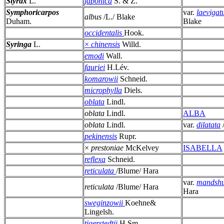
Styrax
L.
japonica
S. & Z.
Symphoricarpos
var.
laevigat
albus
/L./ Blake
Duham.
Blake
occidentalis
Hook.
Syringa
L.
×
chinensis
Willd.
emodi
Wall.
fauriei
H.Lév.
komarowii
Schneid.
microphylla
Diels.
oblata
Lindl.
oblata
Lindl.
ALBA
oblata
Lindl.
var.
dilatata
pekinensis
Rupr.
×
prestoniae
McKelvey
ISABELLA
reflexa
Schneid.
reticulata
/Blume/ Hara
var.
mandshu
reticulata
/Blume/ Hara
Hara
sweginzowii
Koehne&
Lingelsh.
tigerstedtii
H.Sm.