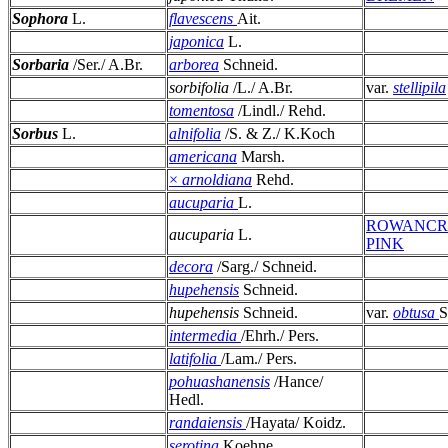
Sophora
L.
flavescens
Ait.
japonica
L.
Sorbaria
/Ser./ A.Br.
arborea
Schneid.
sorbifolia
/L./ A.Br.
var.
stellipila
tomentosa
/Lindl./ Rehd.
Sorbus
L.
alnifolia
/S. & Z./ K.Koch
americana
Marsh.
×
arnoldiana
Rehd.
aucuparia
L.
ROWANCR
aucuparia
L.
PINK
decora
/Sarg./ Schneid.
hupehensis
Schneid.
hupehensis
Schneid.
var.
obtusa
S
intermedia
/Ehrh./ Pers.
latifolia
/Lam./ Pers.
pohuashanensis
/Hance/
Hedl.
randaiensis
/Hayata/ Koidz.
serotina
Koehne