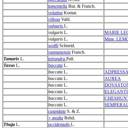
tomentella
Bur. & Franch.
velutina
Komar.
villosa
Vahl.
vulgaris
L.
vulgaris
L.
MARIE LE
vulgaris
L.
Mme. LEM
wolfii
Schneid.
yunnanensis
Franch.
Tamarix
L.
tetrandra
Pall.
Taxus
L.
baccata
L.
baccata
L.
ADPRESS
baccata
L.
AUREA
baccata
L.
DOVASTO
baccata
L.
ELEGANTI
baccata
L.
CHESHUNT
baccata
L.
SEMPERA
cuspidata
S. & Z.
×
media
Rehd.
Thuja
L.
occidentalis
L.