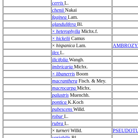
cerris
L.
chenii
Nakai
faginea
Lam.
glandulifera
Bl.
×
heterophylla
Michx.f.
×
hickelii
Camus
×
hispanica
Lam.
AMBROZY
ilex
L.
ilicifolia
Wangh.
imbricaria
Michx.
×
libanerris
Boom
macranthera
Fisch. & Mey.
macrocarpa
Michx.
palustris
Muenchh.
pontica
K.Koch
pubescens
Willd.
robur
L.
rubra
L.
×
turneri
Willd.
PSEUDOT
variabilis
Bl.