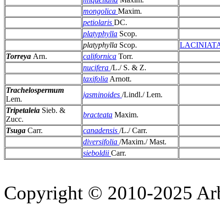
mongolica
Maxim.
petiolaris
DC.
platyphylla
Scop.
platyphylla
Scop.
LACINIAT
Torreya
Arn.
californica
Torr.
nucifera
/L./ S. & Z.
taxifolia
Arnott.
Trachelospermum
jasminoides
/Lindl./ Lem.
Lem.
Tripetaleia
Sieb. &
bracteata
Maxim.
Zucc.
Tsuga
Carr.
canadensis
/L./ Carr.
diversifolia
/Maxim./ Mast.
sieboldii
Carr.
Copyright © 2010-2025 A