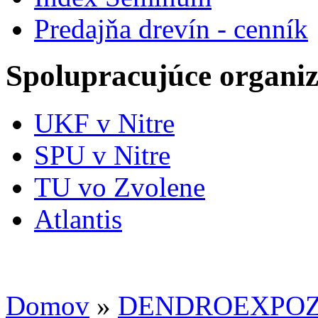
Predajňa drevín - cenník
Spolupracujúce organiz
UKF v Nitre
SPU v Nitre
TU vo Zvolene
Atlantis
Domov
»
DENDROEXPOZ