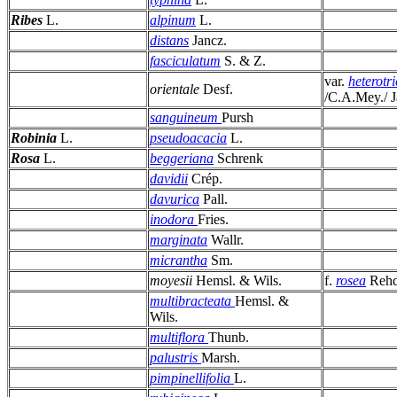
Ribes
L.
alpinum
L.
distans
Jancz.
fasciculatum
S. & Z.
var.
heterotr
orientale
Desf.
/C.A.Mey./ J
sanguineum
Pursh
Robinia
L.
pseudoacacia
L.
Rosa
L.
beggeriana
Schrenk
davidii
Crép.
davurica
Pall.
inodora
Fries.
marginata
Wallr.
micrantha
Sm.
moyesii
Hemsl. & Wils.
f.
rosea
Rehd
multibracteata
Hemsl. &
Wils.
multiflora
Thunb.
palustris
Marsh.
pimpinellifolia
L.