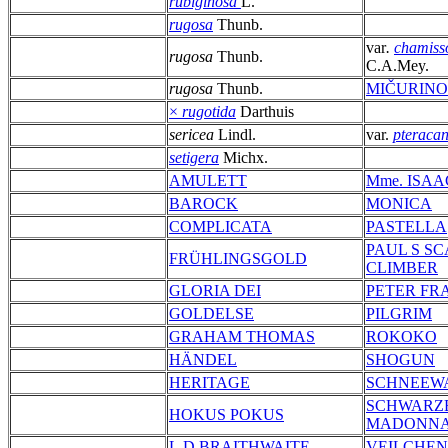
rubiginosa
L.
rugosa
Thunb.
var
.
chamiss
rugosa
Thunb.
C.A.Mey.
rugosa
Thunb.
MIČURIN
×
rugotida
Darthuis
sericea
Lindl.
var.
pteraca
setigera
Michx.
AMULETT
Mme. ISAA
BAROCK
MONICA
COMPLICATA
PASTELLA
PAUL S S
FRÜHLINGSGOLD
CLIMBER
GLORIA DEI
PETER FR
GOLDELSE
PILGRIM
GRAHAM THOMAS
ROKOKO
HÄNDEL
SHOGUN
HERITAGE
SCHNEEW
SCHWARZ
HOKUS POKUS
MADONN
L.D.BRAITHWAITE
VEILCHE