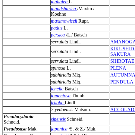
mahaleb
L.
mandshurica
/Maxim./
Koehne
maximowiczii
Rupr.
padus
L.
persica
/L./ Batsch
serrulata
Lindl.
AMANOG
KIKUSHID
serrulata
Lindl.
SAKURA
serrulata
Lindl.
SHIROTAE
spinosa
L.
PLENA
subhirtella
Miq.
AUTUMNA
subhirtella
Miq.
PENDULA
tenella
Batsch
tomentosa
Thunb.
triloba
Lindl.
×
yedoensis
Matsum.
ACCOLAD
Pseudocydonia
sinensis
Schneid.
Schneid.
Pseudosasa
Mak.
japonica
/S. & Z./ Mak.