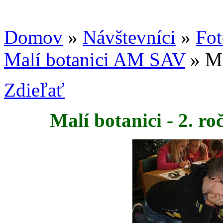
Domov
»
Návštevníci
»
Fot
Malí botanici AM SAV
» Ma
Zdieľať
Malí botanici - 2. r