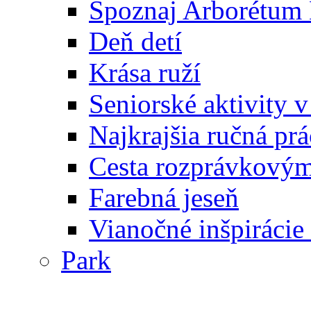
Spoznaj Arborétum
Deň detí
Krása ruží
Seniorské aktivity
Najkrajšia ručná prá
Cesta rozprávkový
Farebná jeseň
Vianočné inšpiráci
Park