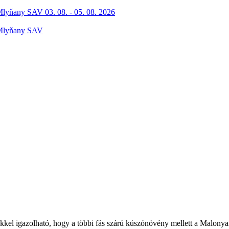
Mlyňany SAV 03. 08. - 05. 08. 2026
 Mlyňany SAV
kel igazolható, hogy a többi fás szárú kúszónövény mellett a Malonyai A