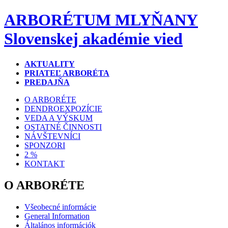
ARBORÉTUM MLYŇANY
Slovenskej akadémie vied
AKTUALITY
PRIATEĽ ARBORÉTA
PREDAJŇA
O ARBORÉTE
DENDROEXPOZÍCIE
VEDA A VÝSKUM
OSTATNÉ ČINNOSTI
NÁVŠTEVNÍCI
SPONZORI
2 %
KONTAKT
O ARBORÉTE
Všeobecné informácie
General Information
Általános információk