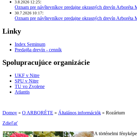
:
3.8.2026 12:25
Oznam pre návštevníkov predajne okrasných drevín Arboréta 
:
30.7.2026 10:17
Oznam pre návštevníkov predajne okrasných drevín Arboréta
Linky
Index Seminum
Predajňa drevín - cenník
Spolupracujúce organizácie
UKF v Nitre
SPU v Nitre
TU vo Zvolene
Atlantis
Domov
»
O ARBORÉTE
»
Általános információk
» Rozárium
Zdieľať
A történelmi fényképek