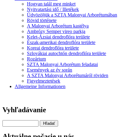
Hogyan talál meg minket
Nyitvatartási idő / Illetékek
Üdvözöljük a SZTA Malonyai Arborétumában
Rövid története
A Malonyai Arborétum kastélya
Ambrózy Semper vireo parkja
Kelet-Ázsiai dendroflóra területe
Észak-amerikai dendroflóra területe
Koreai dendroflóra területe
Szlovákiai autochtón dendroflóra területe
Rozárium
SZTA Malonyai Arborétum feladatai
Események az év során
A SZTA Malonyai Arborétumáról röviden
Figyelmeztetések
Allgemeine Informationen
Vyhľadávanie
Aktuálne počasie u nás