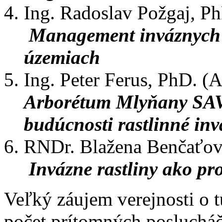
Ing. Radoslav Požgaj, P
Management inváznych 
územiach
Ing. Peter Ferus, PhD. 
Arborétum Mlyňany SAV 
budúcnosti rastlinné inv
RNDr. Blažena Benčaťov
Invázne rastliny ako p
Veľký záujem verejnosti o 
počet prítomných poslucháč