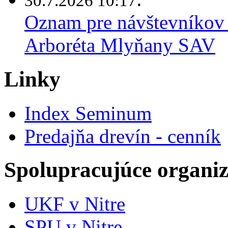
30.7.2026 10:17
Oznam pre návštevníkov 
Arboréta Mlyňany SAV
Linky
Index Seminum
Predajňa drevín - cenník
Spolupracujúce organiz
UKF v Nitre
SPU v Nitre