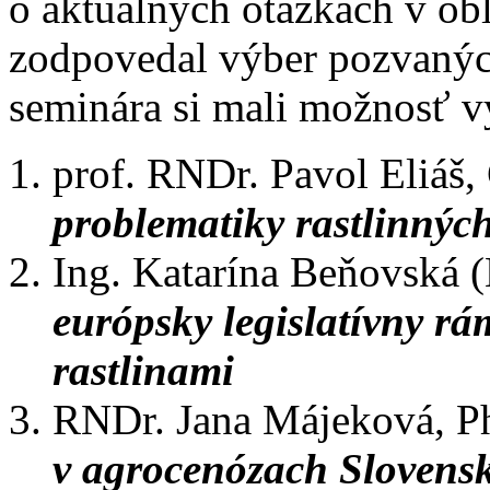
o aktuálnych otázkach v obl
zodpovedal výber pozvaných
seminára si mali možnosť 
prof. RNDr. Pavol Eliáš,
problematiky rastlinných
Ing. Katarína Beňovská
európsky legislatívny r
rastlinami
RNDr. Jana Májeková, 
v agrocenózach Slovens