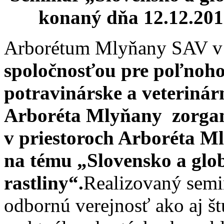
konaný dňa 12.12.20
Arborétum Mlyňany SAV v 
spoločnosťou pre poľnoho
potravinárske a veteriná
Arboréta Mlyňany zorgan
v priestoroch Arboréta M
na tému
„Slovensko a glo
rastliny“.
Realizovaný semi
odbornú verejnosť ako aj š