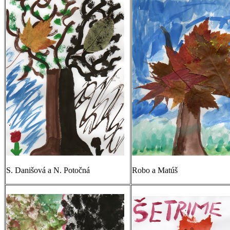
S. Danišová a N. Potočná
Robo a Matúš