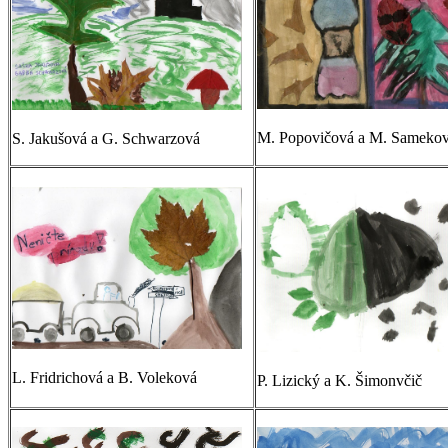
M. Popovičová a M. Sameko
S. Jakušová a G. Schwarzová
L. Fridrichová a B. Voleková
P. Lizický a K. Šimonvčič