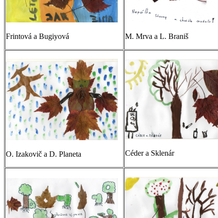
Frintová a Bugiyová
M. Mrva a L. Braniš
Céder a Sklenár
O. Izakovič a D. Planeta